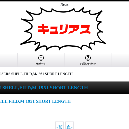
News
サポート
お問い合わせ
ROUSERS SHELL,FILD,M-1951 SHORT LENGTH
RS SHELL,FILD,M-1951 SHORT LENGTH
SHELL,FILD,M-1951 SHORT LENGTH
«
前
次
»