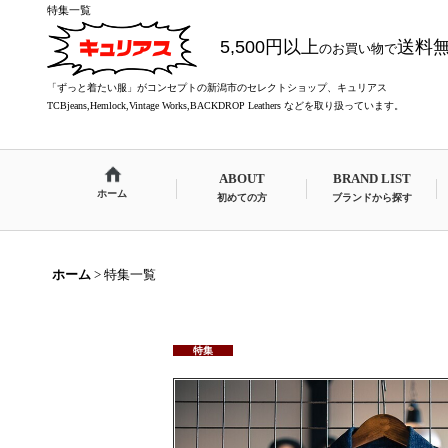
特集一覧
5,500円以上
送料
のお買い物で
「ずっと着たい服」がコンセプトの新潟市のセレクトショップ、キュリアス
TCBjeans,Hemlock,Vintage Works,BACKDROP Leathers などを取り扱っています。
ABOUT
BRAND LIST
ホーム
初めての方
ブランドから探す
ホーム
>
特集一覧
特集