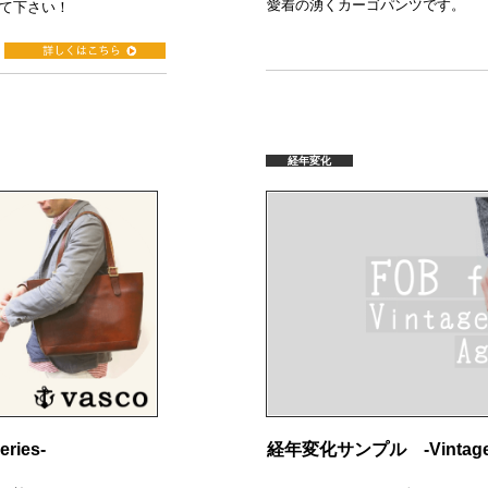
愛着の湧くカーゴパンツです。
て下さい！
経年変化
ies-
経年変化サンプル -Vintage T