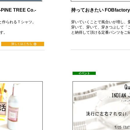
 TREE Co.-
持っておきたい FOBfacto
と作られるＴシャツ。
穿いていくことで風合いが増し、
穿いて、穿いて、穿きつぶして「
す。
と納得して頂ける定番パンツをご
イベント