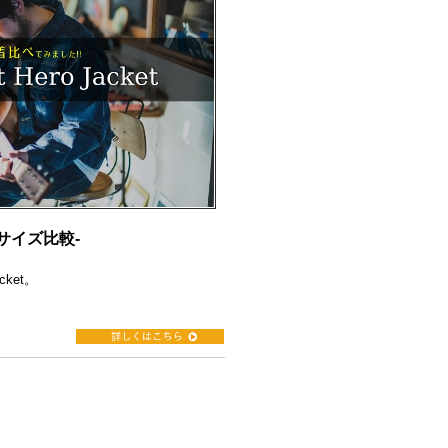
t -サイズ比較-
acket。