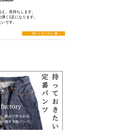
与え、長持ちします。
の湧く1足になります。
たいです。