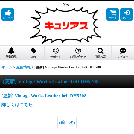
News
メニュー
カート
ログイン
新着商品
Brand
サポート
お問い合わせ
商品検索
レビュー
ホーム
>
更新情報
>
[更新] Vintage Works Leather belt DH5708
[更新] Vintage Works Leather belt DH5708
[更新] Vintage Works Leather belt DH5708
詳しくはこちら
«
前
次
»