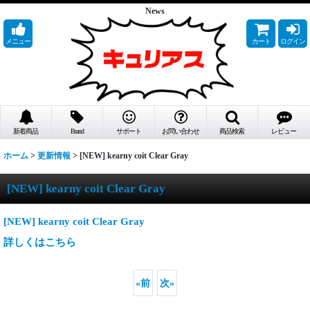
News
メニュー
カート
ログイン
新着商品
Brand
サポート
お問い合わせ
商品検索
レビュー
ホーム
>
更新情報
>
[NEW] kearny coit Clear Gray
[NEW] kearny coit Clear Gray
[NEW] kearny coit Clear Gray
詳しくはこちら
«
前
次
»