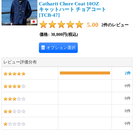
Cathartt Chore Coat 10OZ
キャットハート チョアコート
[
TCB-47
]
5.00
2
件のレビュー
価格
:
30,800円
(税込)
オプション選択
レビュー評価分布
2
件
0
件
0
件
0
件
0
件