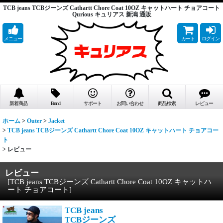
TCB jeans TCBジーンズ Cathartt Chore Coat 10OZ キャットハート チョアコート
Qurious キュリアス 新潟 通販
メニュー
カート
ログイン
新着商品
Brand
サポート
お問い合わせ
商品検索
レビュー
ホーム
>
Outer
>
Jacket
>
TCB jeans TCBジーンズ Cathartt Chore Coat 10OZ キャットハート チョアコー
ト
>
レビュー
レビュー
[
TCB jeans TCBジーンズ Cathartt Chore Coat 10OZ キャットハ
ート チョアコート
]
TCB jeans
TCBジーンズ