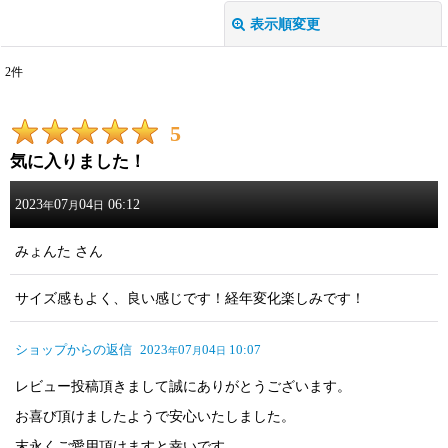
表示順変更
閉じる
2
件
レビュー検索
:
5
期間
:
気に入りました！
画像
:
2023
07
04
06:12
年
月
日
星の数
:
みょんた
さん
サイズ感もよく、良い感じです！経年変化楽しみです！
並び順
:
ショップからの返信
2023
07
04
10:07
年
月
日
絞り込む
レビュー投稿頂きまして誠にありがとうございます。
お喜び頂けましたようで安心いたしました。
末永くご愛用頂けますと幸いです。