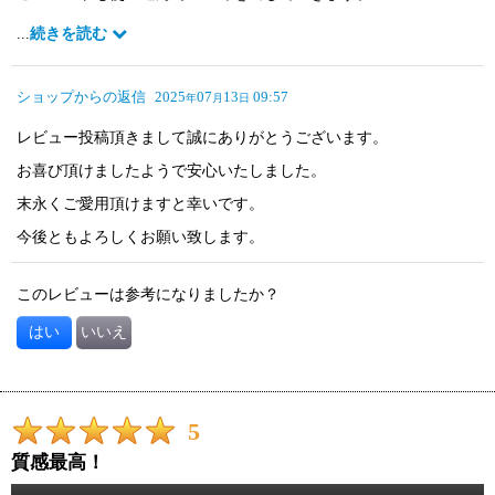
今は中々入手も難しくなってきたヴィンテージワークスさん。
...
続きを読む
大切に使っていきます。
ショップからの返信
2025
07
13
09:57
年
月
日
レビュー投稿頂きまして誠にありがとうございます。
お喜び頂けましたようで安心いたしました。
末永くご愛用頂けますと幸いです。
今後ともよろしくお願い致します。
このレビューは参考になりましたか？
はい
いいえ
5
質感最高！