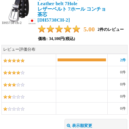
Leather belt 7Hole
レザーベルト 7ホール コンチョ
茶芯
[
DH5738CH-2
]
5.00
2
件のレビュー
価格
:
34,100円
(税込)
レビュー評価分布
2
件
0
件
0
件
0
件
0
件
表示順変更
閉じる