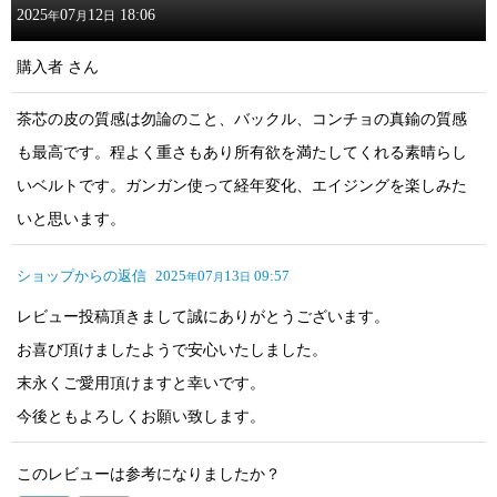
2025
07
12
18:06
年
月
日
購入者
さん
茶芯の皮の質感は勿論のこと、バックル、コンチョの真鍮の質感
も最高です。程よく重さもあり所有欲を満たしてくれる素晴らし
いベルトです。ガンガン使って経年変化、エイジングを楽しみた
いと思います。
ショップからの返信
2025
07
13
09:57
年
月
日
レビュー投稿頂きまして誠にありがとうございます。
お喜び頂けましたようで安心いたしました。
末永くご愛用頂けますと幸いです。
今後ともよろしくお願い致します。
このレビューは参考になりましたか？