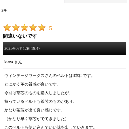
2
件
レビュー検索
:
5
期間
:
間違いないです
画像
:
2025
07
12
19:47
年
月
日
星の数
:
kiana
さん
ヴィンテージワークスさんのベルトは3本目です。
並び順
:
とにかく革の質感が良いです。
絞り込む
今回は茶芯のものを購入しましたが、
持っているベルトも茶芯のものがあり、
かなり茶芯が出て良い感じです。
（かなり早く茶芯がでてきました）
このベルトも使い込んでいい味を出していきます。