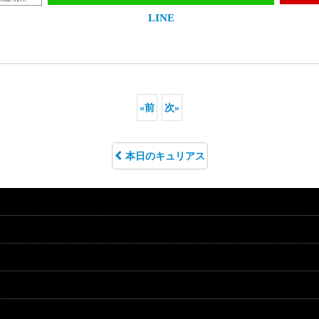
LINE
«
前
次
»
本日のキュリアス