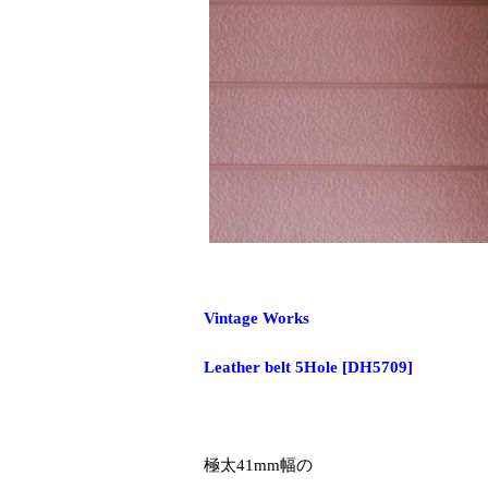
Vintage Works
Leather belt 5Hole
[
DH5709
]
極太41mm幅の