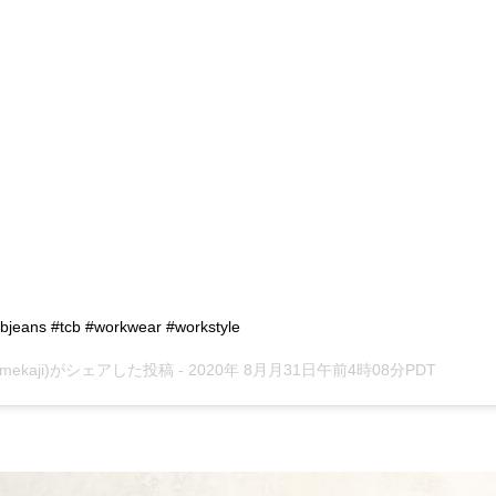
ans #tcb #workwear #workstyle
s_amekaji)がシェアした投稿 - 2020年 8月月31日午前4時08分PDT