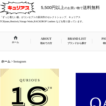
5,500円以上
送料無料
のお買い物で
「ずっと着たい服」がコンセプトの新潟市のセレクトショップ、キュリアス
TCBjeans,Hemlock,Vintage Works,BACKDROP Leathers などを取り扱っています。
ABOUT
BRAND LIST
PI
ホーム
初めての方
ブランドから探す
特
ホーム
>
Instagram