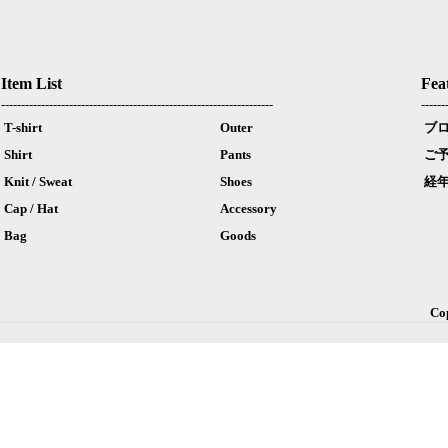
Item List
Fea
--------------------------------------------------------------------
------
T-shirt
Outer
ブ
Shirt
Pants
ご
Knit / Sweat
Shoes
経
Cap / Hat
Accessory
Bag
Goods
Co