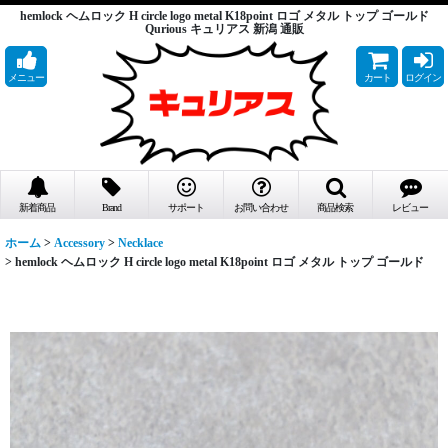
hemlock ヘムロック H circle logo metal K18point ロゴ メタル トップ ゴールド
Qurious キュリアス 新潟 通販
メニュー
カート
ログイン
新着商品
Brand
サポート
お問い合わせ
商品検索
レビュー
ホーム
>
Accessory
>
Necklace
>
hemlock ヘムロック H circle logo metal K18point ロゴ メタル トップ ゴールド