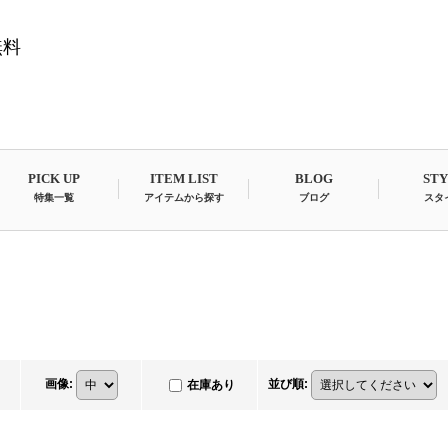
無料
PICK UP
ITEM LIST
BLOG
ST
特集一覧
アイテムから探す
ブログ
スタ
画像
:
並び順
:
在庫あり