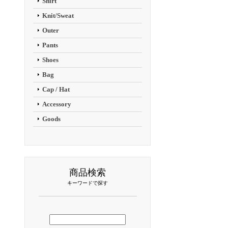
Shirt
Knit/Sweat
Outer
Pants
Shoes
Bag
Cap / Hat
Accessory
Goods
商品検索
キーワードで探す