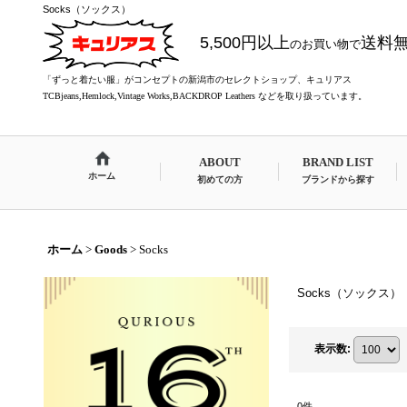
Socks（ソックス）
5,500円以上
送料
のお買い物で
「ずっと着たい服」がコンセプトの新潟市のセレクトショップ、キュリアス
TCBjeans,Hemlock,Vintage Works,BACKDROP Leathers などを取り扱っています。
ABOUT
BRAND LIST
ホーム
初めての方
ブランドから探す
ホーム
>
Goods
>
Socks
Socks（ソックス）
表示数
:
0
件