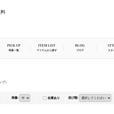
無料
PICK UP
ITEM LIST
BLOG
ST
特集一覧
アイテムから探す
ブログ
スタ
トップ）
画像
:
並び順
:
在庫あり