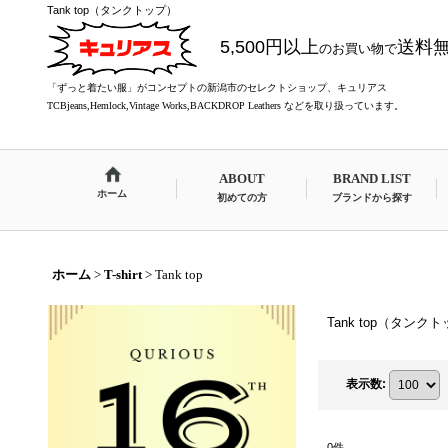
Tank top（タンクトップ）
5,500円以上
送料
のお買い物で
「ずっと着たい服」がコンセプトの新潟市のセレクトショップ、キュリアス
TCBjeans,Hemlock,Vintage Works,BACKDROP Leathers などを取り扱っています。
ABOUT
BRAND LIST
ホーム
初めての方
ブランドから探す
ホーム
>
T-shirt
>
Tank top
Tank top（タンク
表示数
:
0
件