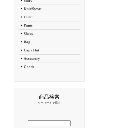
Shirt
Knit/Sweat
Outer
Pants
Shoes
Bag
Cap / Hat
Accessory
Goods
商品検索
キーワードで探す