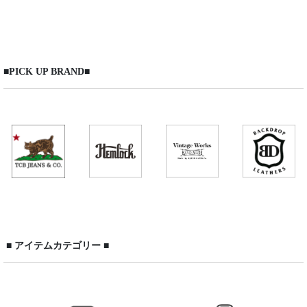
在庫あり
並び順
:
■PICK UP BRAND■
絞り込む
■ アイテムカテゴリー ■