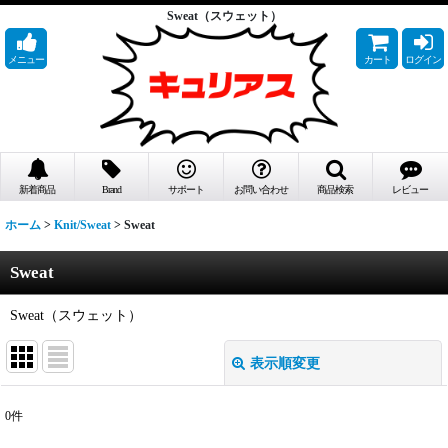
Sweat（スウェット）
メニュー
カート
ログイン
新着商品
Brand
サポート
お問い合わせ
商品検索
レビュー
ホーム
>
Knit/Sweat
>
Sweat
Sweat
Sweat（スウェット）
表示順変更
閉じる
0
件
表示数
: