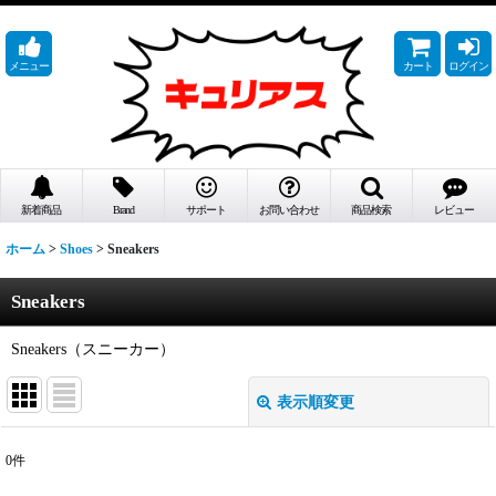
メニュー
カート
ログイン
新着商品
Brand
サポート
お問い合わせ
商品検索
レビュー
ホーム
>
Shoes
>
Sneakers
Sneakers
Sneakers（スニーカー）
表示順変更
閉じる
0
件
表示数
: