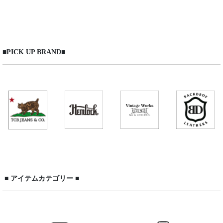
在庫あり
並び順
:
■PICK UP BRAND■
絞り込む
■ アイテムカテゴリー ■