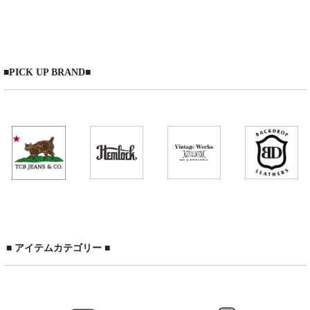
表示数
:
在庫あり
■PICK UP BRAND■
並び順
:
絞り込む
■ アイテムカテゴリー ■