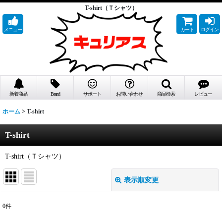
T-shirt（Ｔシャツ）
メニュー
カート
ログイン
新着商品
Brand
サポート
お問い合わせ
商品検索
レビュー
ホーム
>
T-shirt
T-shirt
T-shirt（Ｔシャツ）
表示順変更
閉じる
0
件
サブカテゴリ
: