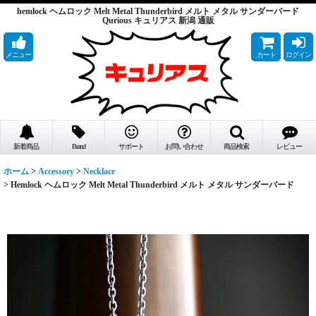
hemlock ヘムロック Melt Metal Thunderbird メルト メタル サンダーバード
Qurious キュリアス 新潟 通販
メニュー
カート
ログイン
新着商品
Brand
サポート
お問い合わせ
商品検索
レビュー
ホーム
>
Accessory
>
Necklace
>
Hemlock ヘムロック Melt Metal Thunderbird メルト メタル サンダーバード