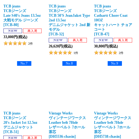
TCB jeans
TCB jeans
TCB jeans
TCBジーンズ
TCBジーンズ
TCBジーンズ
Late S40's Jeans 13.5oz
TCB 50'S JeanJaket Type
Cathartt Chore Coat
大戦モデル ジーンズ
2nd 13.5oz
10OZ
[
TCB-80
]
デニムジャケット 2nd 新
キャットハート チョア
モデル
コート
[
TCB-32
]
[
TCB-47
]
33,000
円
(税込)
2
件
26,620
円
(税込)
30,800
円
(税込)
1
件
2
件
No.7
No.8
No.9
TCB jeans
Vintage Works
Vintage Works
TCBジーンズ
ヴィンテージワークス
ヴィンテージワークス
20's Jacket 1st 12.5oz
Leather belt 7Hole
Leather belt 7Hole
デニムジャケット
レザーベルト 7ホール
レザーベルト 7ホール
[
TCB-51
]
茶芯
茶芯
[
DH5536-chasin
]
[
DH5738-chasin
]