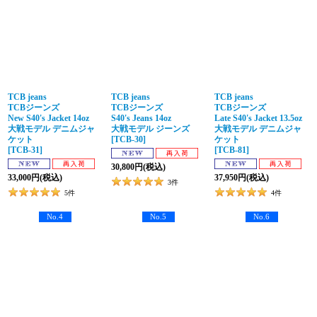
TCB jeans
TCB jeans
TCB jeans
TCBジーンズ
TCBジーンズ
TCBジーンズ
New S40's Jacket 14oz
S40's Jeans 14oz
Late S40's Jacket 13.5oz
大戦モデル デニムジャ
大戦モデル ジーンズ
大戦モデル デニムジャ
ケット
[
TCB-30
]
ケット
[
TCB-31
]
[
TCB-81
]
30,800
円
(税込)
33,000
円
(税込)
37,950
円
(税込)
3
件
5
件
4
件
No.4
No.5
No.6