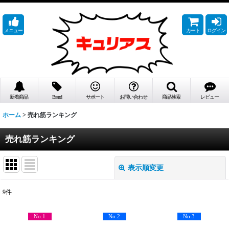
メニュー
カート
ログイン
新着商品
Brand
サポート
お問い合わせ
商品検索
レビュー
ホーム
>
売れ筋ランキング
売れ筋ランキング
表示順変更
閉じる
9
件
在庫あり
No.1
No.2
No.3
絞り込む