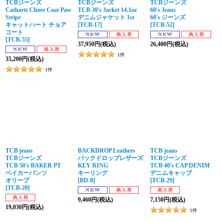
TCBジーンズ
TCBジーンズ
TCBジーンズ
Cathartt Chore Coat Paw
TCB 30's Jacket 14.1oz
60's Jeans
Stripe
デニムジャケット 1st
60's ジーンズ
キャットハート チョア
[
TCB-17
]
[
TCB-52
]
コート
[
TCB-55
]
37,950
円
(税込)
26,400
円
(税込)
1
件
35,200
円
(税込)
1
件
TCB jeans
BACKDROP Leathers
TCB jeans
TCBジーンズ
バックドロップレザーズ
TCBジーンズ
TCB 50's BAKER PT
KEY RING
TCB 40's CAP DENIM
ベイカーパンツ
キーリング
デニムキャップ
オリーブ
[
BD-8
]
[
TCB-29
]
[
TCB-20
]
9,460
円
(税込)
7,150
円
(税込)
19,030
円
(税込)
1
件