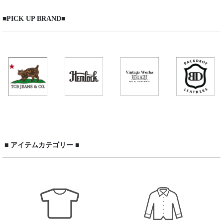
■PICK UP BRAND■
Knit/Sweat
BACKDROP Leathers（バックドロップレザーズ）
Outer
Hemlock（ヘムロック）
Pants
TCB jeans（TCBジーンズ）
Shoes
Vintage Works（ヴィンテージワークス）
Bag
WORKERS（ワーカーズ）
Cap / Hat
ご予約商品
■ アイテムカテゴリー ■
Accessory
サイズ交換 片道送料無料 対象商品
Goods
WORKERS 2026 Spring & Summer