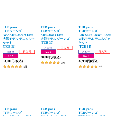
並び順
:
絞り込む
TCB jeans
TCB jeans
TCB jeans
TCBジーンズ
TCBジーンズ
TCBジーンズ
New S40's Jacket 14oz
S40's Jeans 14oz
Late S40's Jacket 13.5oz
大戦モデル デニムジャ
大戦モデル ジーンズ
大戦モデル デニムジャ
ケット
[
TCB-30
]
ケット
[
TCB-31
]
[
TCB-81
]
30,800
円
(税込)
33,000
円
(税込)
37,950
円
(税込)
3
件
5
件
4
件
TCB jeans
TCB jeans
TCB jeans
TCBジーンズ
TCBジーンズ
TCBジーンズ