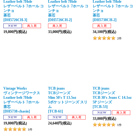
Leather belt 7Hole
Leather belt 7Hole
Leather belt 7Hole
レザーベルト 7ホール コ
レザーベルト 7ホール コ
レザーベルト 7ホール コ
ンチョ
ンチョ
ンチョ
茶芯
茶芯
茶芯
[
DH5726CH-3
]
[
DH5726CH-2
]
[
DH5738CH-2
]
19,800
円
(税込)
33,000
円
(税込)
34,100
円
(税込)
2
件
Vintage Works
TCB jeans
TCB jeans
ヴィンテージワークス
TCBジーンズ
TCBジーンズ
Leather belt 7Hole
Slim 50's T 13.5oz
TCB 30's Jeans C 14.1oz
レザーベルト 7ホール
5ポケットジーンズ スリ
5P ジーンズ
茶芯
ム
[
TCB-53
]
[
DH5738-chasin
]
[
TCB-61
]
33,000
円
(税込)
19,800
円
(税込)
24,640
円
(税込)
1
件
1
件