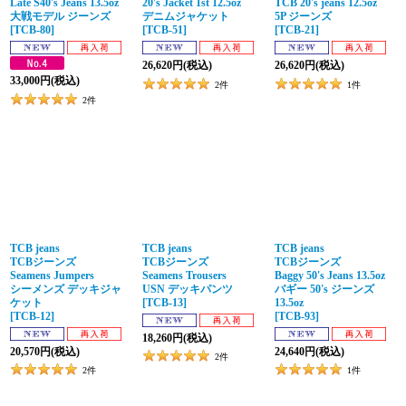
Late S40's Jeans 13.5oz
20's Jacket 1st 12.5oz
TCB 20's jeans 12.5oz
大戦モデル ジーンズ
デニムジャケット
5P ジーンズ
[
TCB-80
]
[
TCB-51
]
[
TCB-21
]
26,620
円
(税込)
26,620
円
(税込)
33,000
円
(税込)
2
件
1
件
2
件
TCB jeans
TCB jeans
TCB jeans
TCBジーンズ
TCBジーンズ
TCBジーンズ
Seamens Jumpers
Seamens Trousers
Baggy 50's Jeans 13.5oz
シーメンズ デッキジャ
USN デッキパンツ
バギー 50's ジーンズ
ケット
[
TCB-13
]
13.5oz
[
TCB-12
]
[
TCB-93
]
18,260
円
(税込)
20,570
円
(税込)
24,640
円
(税込)
2
件
2
件
1
件