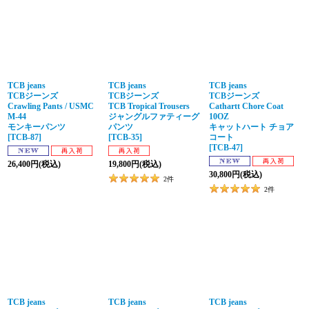
TCB jeans
TCB jeans
TCB jeans
TCBジーンズ
TCBジーンズ
TCBジーンズ
Crawling Pants / USMC
TCB Tropical Trousers
Cathartt Chore Coat
M-44
ジャングルファティーグ
10OZ
モンキーパンツ
パンツ
キャットハート チョア
[
TCB-87
]
[
TCB-35
]
コート
[
TCB-47
]
26,400
円
(税込)
19,800
円
(税込)
30,800
円
(税込)
2
件
2
件
TCB jeans
TCB jeans
TCB jeans