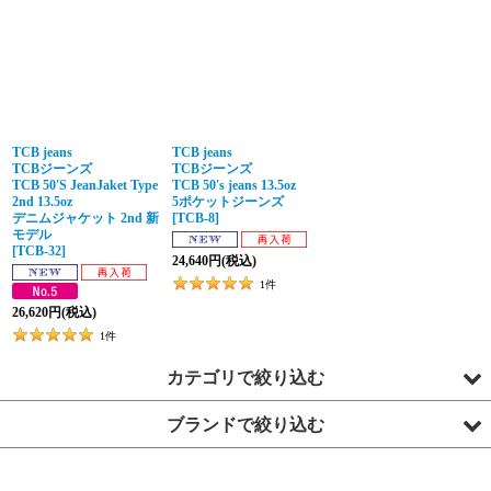
TCB jeans
TCB jeans
TCBジーンズ
TCBジーンズ
TCB 50'S JeanJaket Type
TCB 50's jeans 13.5oz
2nd 13.5oz
5ポケットジーンズ
デニムジャケット 2nd 新
[
TCB-8
]
モデル
[
TCB-32
]
24,640
円
(税込)
1
件
26,620
円
(税込)
1
件
カテゴリで絞り込む
ブランドで絞り込む
T-shirt
Shirt
Qurious Special Order（別注）