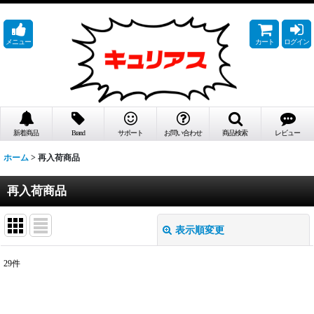
メニュー
カート
ログイン
新着商品
Brand
サポート
お問い合わせ
商品検索
レビュー
ホーム
>
再入荷商品
再入荷商品
表示順変更
閉じる
29
件
表示数
:
在庫あり