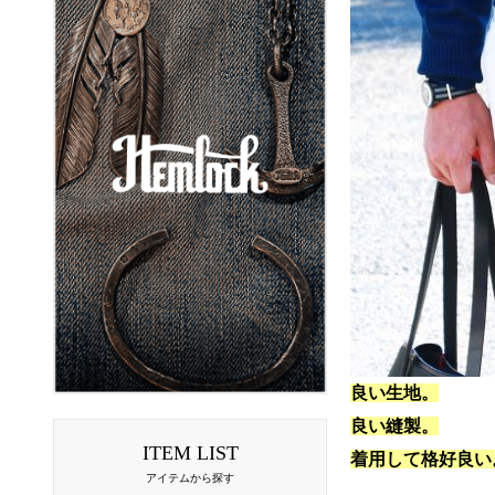
良い生地。
良い縫製。
ITEM LIST
着用して格好良い
アイテムから探す