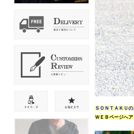
ＳＯＮＴＡＫＵの
ＷＥＢページへア