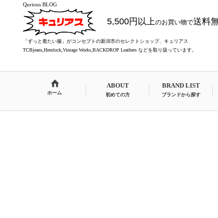
Qurious BLOG
5,500円以上
送料
のお買い物で
「ずっと着たい服」がコンセプトの新潟市のセレクトショップ、キュリアス
TCBjeans,Hemlock,Vintage Works,BACKDROP Leathers などを取り扱っています。
ABOUT
BRAND LIST
ホーム
初めての方
ブランドから探す