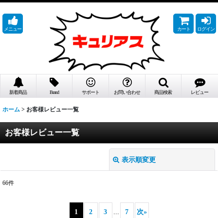
メニュー
カート
ログイン
新着商品
Brand
サポート
お問い合わせ
商品検索
レビュー
ホーム
>
お客様レビュー一覧
お客様レビュー一覧
表示順変更
閉じる
66
件
レビュー検索
:
1
2
3
...
7
次
»
期間
: