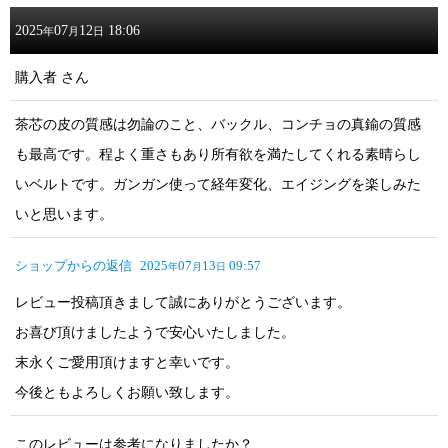
2025
07
12
18:06
年
月
日
購入者
さん
茶芯の皮の質感は勿論のこと、バックル、コンチョの真鍮の質感
も最高です。程よく重さもあり所有欲を満たしてくれる素晴らし
いベルトです。ガンガン使って経年変化、エイジングを楽しみた
いと思います。
ショップからの返信
2025
07
13
09:57
年
月
日
レビュー投稿頂きまして誠にありがとうございます。
お喜び頂けましたようで安心いたしました。
末永くご愛用頂けますと幸いです。
今後ともよろしくお願い致します。
このレビューは参考になりましたか？