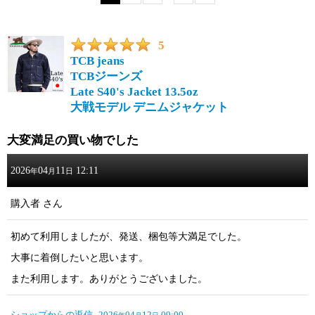
画像
:
5
TCB jeans
星の数
:
TCBジーンズ
Late S40's Jacket 13.5oz
大戦モデル デニムジャケット
並び順
:
大変満足の買い物でした
絞り込む
2026
04
11
12:11
年
月
日
購入者
さん
初めて利用しましたが、発送、梱包等大満足でした。
大事に着倒したいと思います。
また利用します。ありがとうございました。
ショップからの返信
2026
04
12
09:00