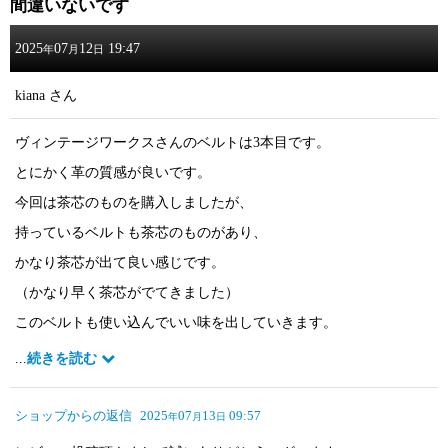
間違いないです
2025
07
12
19:47
年
月
日
kiana
さん
ヴィンテージワークスさんのベルトは3本目です。
とにかく革の質感が良いです。
今回は茶芯のものを購入しましたが、
持っているベルトも茶芯のものがあり、
かなり茶芯が出て良い感じです。
（かなり早く茶芯がでてきました）
このベルトも使い込んでいい味を出していきます。
今は中々入手も難しくなってきたヴィンテージワークスさん。
...
続きを読む
大切に使っていきます。
ショップからの返信
2025
07
13
09:57
年
月
日