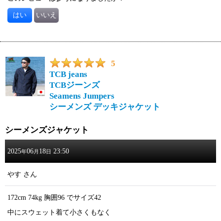
はい
いいえ
5
TCB jeans
TCBジーンズ
Seamens Jumpers
シーメンズ デッキジャケット
シーメンズジャケット
2025
06
18
23:50
年
月
日
やす
さん
172cm 74kg 胸囲96 でサイズ42
中にスウェット着て小さくもなく