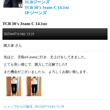
TCBジーンズ
TCB 30's Jeans C 14.1oz
5P ジーンズ
TCB 30's Jeans C 14.1oz
2025
07
14
13:21
年
月
日
購入者
さん
先ほど、児島tcb jeansに行き、丈上げをしてきました。
とても良い感じで、購入して正解でした❗️
また機会がございましたら、よろしくお願い致します。
ショップからの返信
2025
07
14
13:29
年
月
日