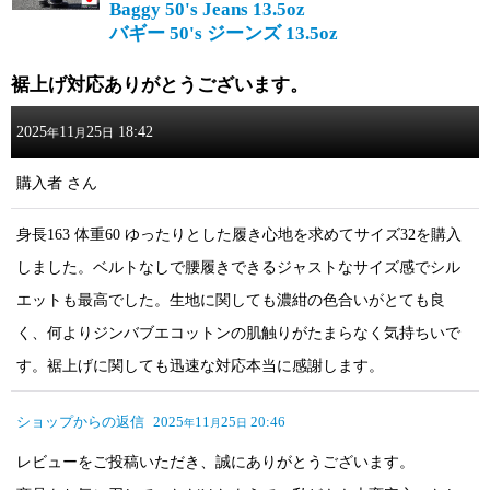
Baggy 50's Jeans 13.5oz
バギー 50's ジーンズ 13.5oz
裾上げ対応ありがとうございます。
2025
11
25
18:42
年
月
日
購入者
さん
身長163 体重60 ゆったりとした履き心地を求めてサイズ32を購入
しました。ベルトなしで腰履きできるジャストなサイズ感でシル
エットも最高でした。生地に関しても濃紺の色合いがとても良
く、何よりジンバブエコットンの肌触りがたまらなく気持ちいで
す。裾上げに関しても迅速な対応本当に感謝します。
ショップからの返信
2025
11
25
20:46
年
月
日
レビューをご投稿いただき、誠にありがとうございます。