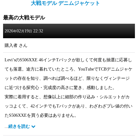
大戦モデル デニムジャケット
最高の大戦モデル
2026
02
19
22:32
年
月
日
購入者
さん
Levi’sのS506XXE 46インチTバックが欲しくて何度も抽選に応募し
ても落選。途方に暮れていたところ、YouTubeでTCBデニムジャケ
ットの存在を知り、調べれば調べるほど、限りなくヴィンテージ
に近づける探究心・完成度の高さに驚き、感動しました。
実際に着用すると、想像以上に細部の作り込み・シルエットがカ
ッコよくて、42インチでもTバックがあり、わざわざプレ値の付い
たS506XXEを買う必要はありません。
このNEW S40sは一生物です。
...
続きを読む