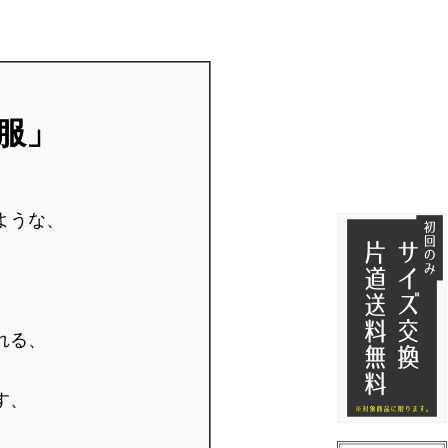
服」
ような、
れる、
す、