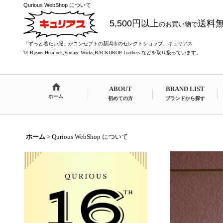
Qurious WebShop について
5,500円以上
送料
のお買い物で
「ずっと着たい服」がコンセプトの新潟市のセレクトショップ、キュリアス
TCBjeans,Hemlock,Vintage Works,BACKDROP Leathers などを取り扱っています。
ABOUT
BRAND LIST
ホーム
初めての方
ブランドから探す
ホーム
>
Qurious WebShop について