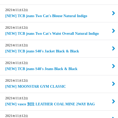
2021
11
12
年
月
日
[NEW] TCB jeans Two Cat's Blouse Natural Indigo
2021
11
12
年
月
日
[NEW] TCB jeans Two Cat's Waist Overall Natural Indigo
2021
11
12
年
月
日
[NEW] TCB jeans S40's Jacket Black & Black
2021
11
12
年
月
日
[NEW] TCB jeans S40's Jeans Black & Black
2021
11
12
年
月
日
[NEW] MOONSTAR GYM CLASSIC
2021
11
12
年
月
日
[NEW] vasco 別注 LEATHER COAL MINE 2WAY BAG
2021
11
12
年
月
日