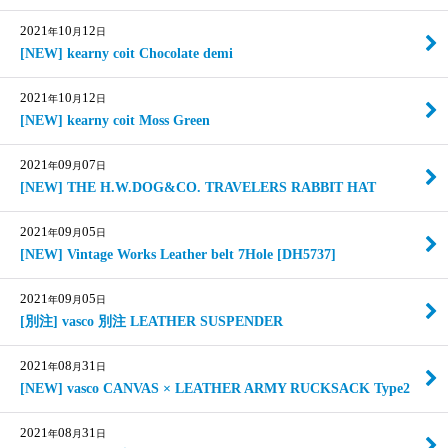
2021
10
12
年
月
日
[NEW] kearny coit Chocolate demi
2021
10
12
年
月
日
[NEW] kearny coit Moss Green
2021
09
07
年
月
日
[NEW] THE H.W.DOG&CO. TRAVELERS RABBIT HAT
2021
09
05
年
月
日
[NEW] Vintage Works Leather belt 7Hole [DH5737]
2021
09
05
年
月
日
[別注] vasco 別注 LEATHER SUSPENDER
2021
08
31
年
月
日
[NEW] vasco CANVAS × LEATHER ARMY RUCKSACK Type2
2021
08
31
年
月
日