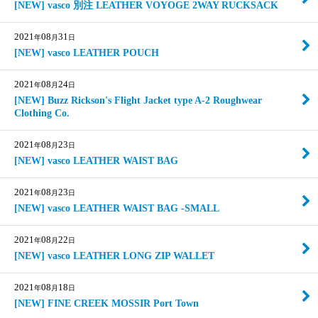
[NEW] vasco 別注 LEATHER VOYOGE 2WAY RUCKSACK
2021
08
31
年
月
日
[NEW] vasco LEATHER POUCH
2021
08
24
年
月
日
[NEW] Buzz Rickson's Flight Jacket type A-2 Roughwear
Clothing Co.
2021
08
23
年
月
日
[NEW] vasco LEATHER WAIST BAG
2021
08
23
年
月
日
[NEW] vasco LEATHER WAIST BAG -SMALL
2021
08
22
年
月
日
[NEW] vasco LEATHER LONG ZIP WALLET
2021
08
18
年
月
日
[NEW] FINE CREEK MOSSIR Port Town