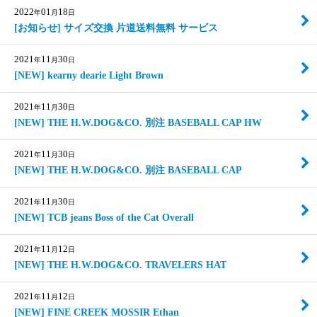
2022
01
18
年
月
日
[お知らせ] サイズ交換 片道送料無料 サービス
2021
11
30
年
月
日
[NEW] kearny dearie Light Brown
2021
11
30
年
月
日
[NEW] THE H.W.DOG&CO. 別注 BASEBALL CAP HW
2021
11
30
年
月
日
[NEW] THE H.W.DOG&CO. 別注 BASEBALL CAP
2021
11
30
年
月
日
[NEW] TCB jeans Boss of the Cat Overall
2021
11
12
年
月
日
[NEW] THE H.W.DOG&CO. TRAVELERS HAT
2021
11
12
年
月
日
[NEW] FINE CREEK MOSSIR Ethan