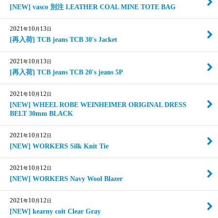
[NEW] vasco 別注 LEATHER COAL MINE TOTE BAG
2021
10
13
年
月
日
[再入荷] TCB jeans TCB 30's Jacket
2021
10
13
年
月
日
[再入荷] TCB jeans TCB 20's jeans 5P
2021
10
12
年
月
日
[NEW] WHEEL ROBE WEINHEIMER ORIGINAL DRESS
BELT 30mm BLACK
2021
10
12
年
月
日
[NEW] WORKERS Silk Knit Tie
2021
10
12
年
月
日
[NEW] WORKERS Navy Wool Blazer
2021
10
12
年
月
日
[NEW] kearny coit Clear Gray