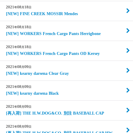
2021
08
18
年
月
日
[NEW] FINE CREEK MOSSIR Mendes
2021
08
18
年
月
日
[NEW] WORKERS French Cargo Pants Herrigbone
2021
08
18
年
月
日
[NEW] WORKERS French Cargo Pants OD Kersey
2021
08
09
年
月
日
[NEW] kearny darsena Clear Gray
2021
08
09
年
月
日
[NEW] kearny darsena Black
2021
08
09
年
月
日
[再入荷] THE H.W.DOG&CO. 別注 BASEBALL CAP
2021
08
09
年
月
日