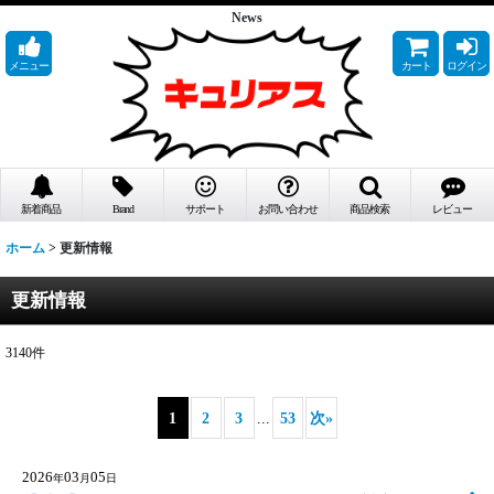
News
メニュー
カート
ログイン
新着商品
Brand
サポート
お問い合わせ
商品検索
レビュー
ホーム
>
更新情報
更新情報
3140
件
1
2
3
...
53
次
»
2026
03
05
年
月
日