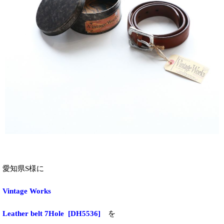
愛知県S様に
Vintage Works
Leather belt 7Hole [DH5536]
を