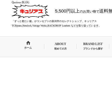
Qurious BLOG
5,500円以上
送料
のお買い物で
「ずっと着たい服」がコンセプトの新潟市のセレクトショップ、キュリアス
TCBjeans,Hemlock,Vintage Works,BACKDROP Leathers などを取り扱っています。
ABOUT
BRAND LIST
ホーム
初めての方
ブランドから探す