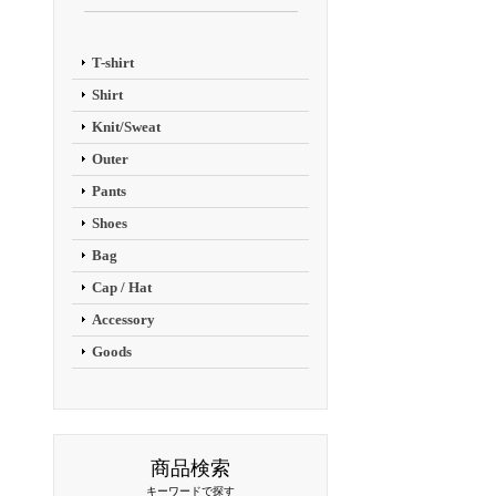
T-shirt
Shirt
Knit/Sweat
Outer
Pants
Shoes
Bag
Cap / Hat
Accessory
Goods
商品検索
キーワードで探す