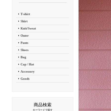
T-shirt
Shirt
Knit/Sweat
Outer
Pants
Shoes
Bag
Cap / Hat
Accessory
Goods
商品検索
キーワードで探す