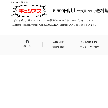
Qurious BLOG
5,500円以上
送料
のお買い物で
「ずっと着たい服」がコンセプトの新潟市のセレクトショップ、キュリアス
TCBjeans,Hemlock,Vintage Works,BACKDROP Leathers などを取り扱っています。
ABOUT
BRAND LIST
ホーム
初めての方
ブランドから探す