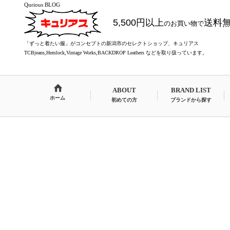
Qurious BLOG
5,500円以上
送料
のお買い物で
「ずっと着たい服」がコンセプトの新潟市のセレクトショップ、キュリアス
TCBjeans,Hemlock,Vintage Works,BACKDROP Leathers などを取り扱っています。
ABOUT
BRAND LIST
ホーム
初めての方
ブランドから探す