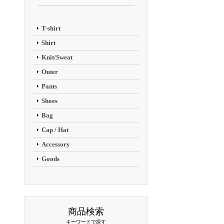
T-shirt
Shirt
Knit/Sweat
Outer
Pants
Shoes
Bag
Cap / Hat
Accessory
Goods
商品検索
キーワードで探す