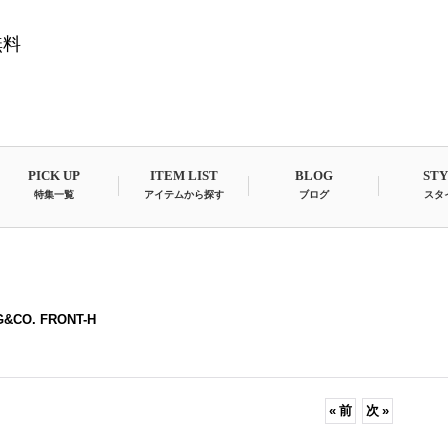
無料
PICK UP
ITEM LIST
BLOG
ST
特集一覧
アイテムから探す
ブログ
スタ
G&CO. FRONT-H
«
前
次
»