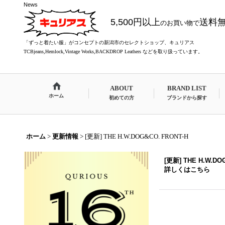
News
5,500円以上
送料
のお買い物で
「ずっと着たい服」がコンセプトの新潟市のセレクトショップ、キュリアス
TCBjeans,Hemlock,Vintage Works,BACKDROP Leathers などを取り扱っています。
ABOUT
BRAND LIST
ホーム
初めての方
ブランドから探す
ホーム
>
更新情報
>
[更新] THE H.W.DOG&CO. FRONT-H
[更新] THE H.W.DO
詳しくはこちら