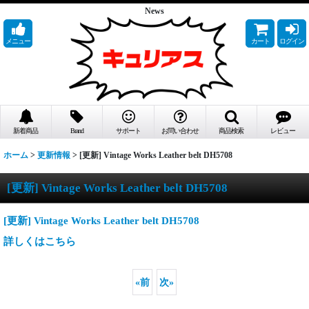
News
メニュー
カート
ログイン
新着商品
Brand
サポート
お問い合わせ
商品検索
レビュー
ホーム
>
更新情報
>
[更新] Vintage Works Leather belt DH5708
[更新] Vintage Works Leather belt DH5708
[更新] Vintage Works Leather belt DH5708
詳しくはこちら
«
前
次
»