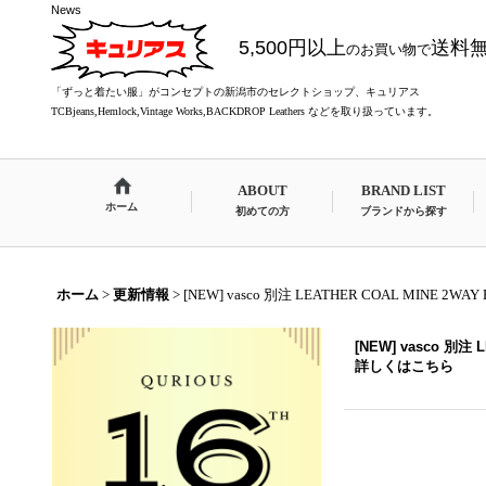
News
5,500円以上
送料
のお買い物で
「ずっと着たい服」がコンセプトの新潟市のセレクトショップ、キュリアス
TCBjeans,Hemlock,Vintage Works,BACKDROP Leathers などを取り扱っています。
ABOUT
BRAND LIST
ホーム
初めての方
ブランドから探す
ホーム
>
更新情報
>
[NEW] vasco 別注 LEATHER COAL MINE 2WAY
[NEW] vasco 別注 
詳しくはこちら