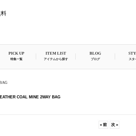
無料
PICK UP
ITEM LIST
BLOG
ST
特集一覧
アイテムから探す
ブログ
スタ
 BAG
LEATHER COAL MINE 2WAY BAG
«
前
次
»