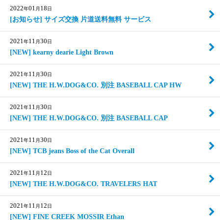
2022
01
18
年
月
日
[お知らせ] サイズ交換 片道送料無料 サービス
2021
11
30
年
月
日
[NEW] kearny dearie Light Brown
2021
11
30
年
月
日
[NEW] THE H.W.DOG&CO. 別注 BASEBALL CAP HW
2021
11
30
年
月
日
[NEW] THE H.W.DOG&CO. 別注 BASEBALL CAP
2021
11
30
年
月
日
[NEW] TCB jeans Boss of the Cat Overall
2021
11
12
年
月
日
[NEW] THE H.W.DOG&CO. TRAVELERS HAT
2021
11
12
年
月
日
[NEW] FINE CREEK MOSSIR Ethan