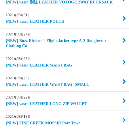
[NEW] vasco 別注 LEATHER VOYOGE 2WAY RUCKSACK
2021
08
31
年
月
日
[NEW] vasco LEATHER POUCH
2021
08
24
年
月
日
[NEW] Buzz Rickson's Flight Jacket type A-2 Roughwear
Clothing Co.
2021
08
23
年
月
日
[NEW] vasco LEATHER WAIST BAG
2021
08
23
年
月
日
[NEW] vasco LEATHER WAIST BAG -SMALL
2021
08
22
年
月
日
[NEW] vasco LEATHER LONG ZIP WALLET
2021
08
18
年
月
日
[NEW] FINE CREEK MOSSIR Port Town