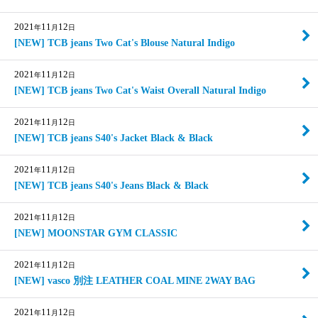
2021
11
12
年
月
日
[NEW] TCB jeans Two Cat's Blouse Natural Indigo
2021
11
12
年
月
日
[NEW] TCB jeans Two Cat's Waist Overall Natural Indigo
2021
11
12
年
月
日
[NEW] TCB jeans S40's Jacket Black & Black
2021
11
12
年
月
日
[NEW] TCB jeans S40's Jeans Black & Black
2021
11
12
年
月
日
[NEW] MOONSTAR GYM CLASSIC
2021
11
12
年
月
日
[NEW] vasco 別注 LEATHER COAL MINE 2WAY BAG
2021
11
12
年
月
日