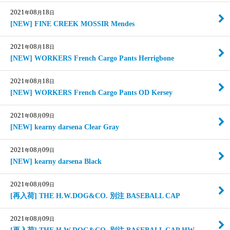
2021
08
18
年
月
日
[NEW] FINE CREEK MOSSIR Mendes
2021
08
18
年
月
日
[NEW] WORKERS French Cargo Pants Herrigbone
2021
08
18
年
月
日
[NEW] WORKERS French Cargo Pants OD Kersey
2021
08
09
年
月
日
[NEW] kearny darsena Clear Gray
2021
08
09
年
月
日
[NEW] kearny darsena Black
2021
08
09
年
月
日
[再入荷] THE H.W.DOG&CO. 別注 BASEBALL CAP
2021
08
09
年
月
日