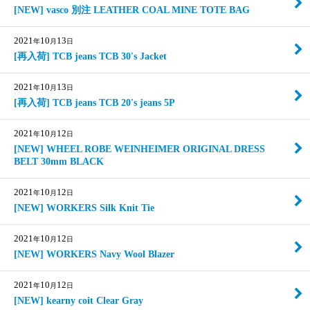
[NEW] vasco 別注 LEATHER COAL MINE TOTE BAG
2021
10
13
年
月
日
[再入荷] TCB jeans TCB 30's Jacket
2021
10
13
年
月
日
[再入荷] TCB jeans TCB 20's jeans 5P
2021
10
12
年
月
日
[NEW] WHEEL ROBE WEINHEIMER ORIGINAL DRESS
BELT 30mm BLACK
2021
10
12
年
月
日
[NEW] WORKERS Silk Knit Tie
2021
10
12
年
月
日
[NEW] WORKERS Navy Wool Blazer
2021
10
12
年
月
日
[NEW] kearny coit Clear Gray