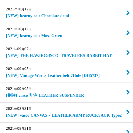
2021
10
12
年
月
日
[NEW] kearny coit Chocolate demi
2021
10
12
年
月
日
[NEW] kearny coit Moss Green
2021
09
07
年
月
日
[NEW] THE H.W.DOG&CO. TRAVELERS RABBIT HAT
2021
09
05
年
月
日
[NEW] Vintage Works Leather belt 7Hole [DH5737]
2021
09
05
年
月
日
[別注] vasco 別注 LEATHER SUSPENDER
2021
08
31
年
月
日
[NEW] vasco CANVAS × LEATHER ARMY RUCKSACK Type2
2021
08
31
年
月
日