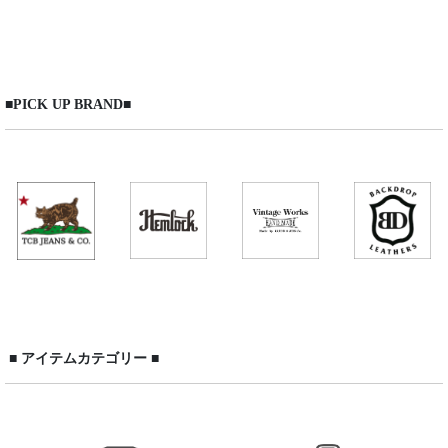
在庫あり
並び順
:
■PICK UP BRAND■
絞り込む
■ アイテムカテゴリー ■