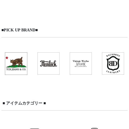
在庫あり
並び順
:
■PICK UP BRAND■
絞り込む
■ アイテムカテゴリー ■