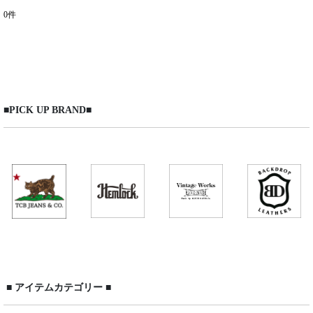
0
件
商品検索
:
表示数
:
在庫あり
■PICK UP BRAND■
並び順
:
絞り込む
■ アイテムカテゴリー ■