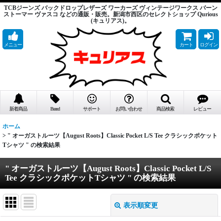
TCBジーンズ バックドロップレザーズ ワーカーズ ヴィンテージワークス バーン
ストーマー ヴァスコ などの通販・販売。新潟市西区のセレクトショップ Qurious
(キュリアス)。
メニュー
カート
ログイン
新着商品
Brand
サポート
お問い合わせ
商品検索
レビュー
ホーム
>
" オーガストルーツ【August Roots】Classic Pocket L/S Tee クラシックポケット
Tシャツ "
の
検索結果
" オーガストルーツ【August Roots】Classic Pocket L/S
Tee クラシックポケットTシャツ "
の
検索結果
表示順変更
閉じる