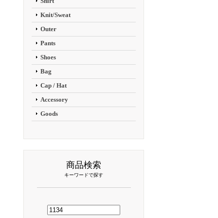
Shirt
Knit/Sweat
Outer
Pants
Shoes
Bag
Cap / Hat
Accessory
Goods
商品検索
キーワードで探す