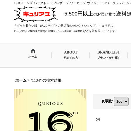
TCBジーンズ バックドロップレザーズ ワーカーズ ヴィンテージワークス バーンス
5,500円以上
送料
のお買い物で
「ずっと着たい服」がコンセプトの新潟市のセレクトショップ、キュリアス
TCBjeans,Hemlock,Vintage Works,BACKDROP Leathers などを取り扱っています。
ABOUT
BRAND LIST
ホーム
初めての方
ブランドから探す
ホーム
>
"1134"
の
検索結果
表示数
:
0
件