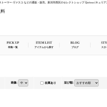
トーマー ヴァスコ などの通販・販売。新潟市西区のセレクトショップ Qurious (キュリア
無料
PICK UP
ITEM LIST
BLOG
ST
特集一覧
アイテムから探す
ブログ
スタ
画像
:
並び順
:
在庫あり