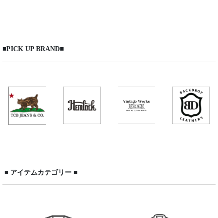
表示数
:
在庫あり
■PICK UP BRAND■
並び順
:
絞り込む
■ アイテムカテゴリー ■