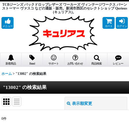
TCBジーンズ バックドロップレザーズ ワーカーズ ヴィンテージワークス バーン
ストーマー ヴァスコ などの通販・販売。新潟市西区のセレクトショップ Qurious
(キュリアス)。
メニュー
カート
ログイン
新着商品
Brand
サポート
お問い合わせ
商品検索
レビュー
ホーム
>
"13002"
の
検索結果
"13002"
の
検索結果
表示順変更
閉じる
0
件
商品検索
: