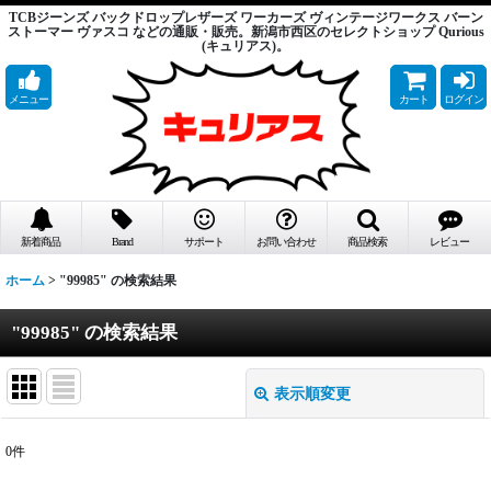
TCBジーンズ バックドロップレザーズ ワーカーズ ヴィンテージワークス バーン
ストーマー ヴァスコ などの通販・販売。新潟市西区のセレクトショップ Qurious
(キュリアス)。
メニュー
カート
ログイン
新着商品
Brand
サポート
お問い合わせ
商品検索
レビュー
ホーム
>
"99985"
の
検索結果
"99985"
の
検索結果
表示順変更
閉じる
0
件
商品検索
: