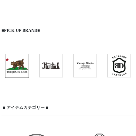
表示数
:
在庫あり
■PICK UP BRAND■
並び順
:
絞り込む
■ アイテムカテゴリー ■