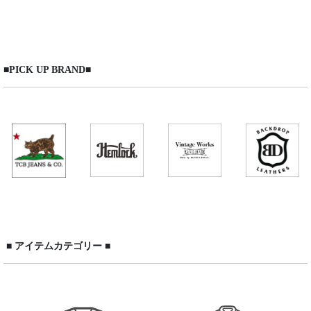
表示数
:
在庫あり
■PICK UP BRAND■
並び順
:
絞り込む
■ アイテムカテゴリー ■