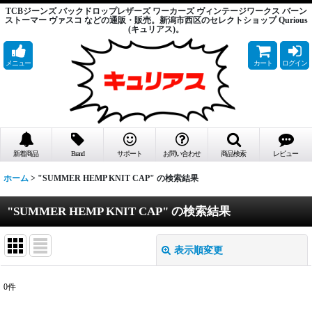
TCBジーンズ バックドロップレザーズ ワーカーズ ヴィンテージワークス バーン
ストーマー ヴァスコ などの通販・販売。新潟市西区のセレクトショップ Qurious
(キュリアス)。
メニュー
カート
ログイン
新着商品
Brand
サポート
お問い合わせ
商品検索
レビュー
ホーム
>
"SUMMER HEMP KNIT CAP"
の
検索結果
"SUMMER HEMP KNIT CAP"
の
検索結果
表示順変更
閉じる
0
件
商品検索
: