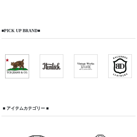
表示数
:
在庫あり
■PICK UP BRAND■
並び順
:
絞り込む
■ アイテムカテゴリー ■