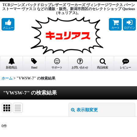
TCBジーンズ バックドロップレザーズ ワーカーズ ヴィンテージワークス バーン
ストーマー ヴァスコ などの通販・販売。新潟市西区のセレクトショップ Qurious
(キュリアス)。
メニュー
カート
ログイン
新着商品
Brand
サポート
お問い合わせ
商品検索
レビュー
ホーム
>
"VWSW-7"
の
検索結果
"VWSW-7"
の
検索結果
表示順変更
閉じる
0
件
商品検索
: