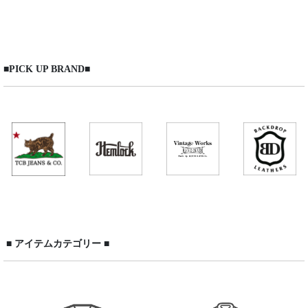
表示数
:
在庫あり
■PICK UP BRAND■
並び順
:
絞り込む
■ アイテムカテゴリー ■