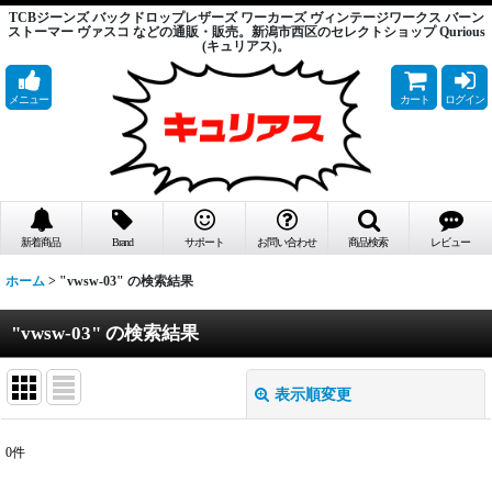
TCBジーンズ バックドロップレザーズ ワーカーズ ヴィンテージワークス バーン
ストーマー ヴァスコ などの通販・販売。新潟市西区のセレクトショップ Qurious
(キュリアス)。
メニュー
カート
ログイン
新着商品
Brand
サポート
お問い合わせ
商品検索
レビュー
ホーム
>
"vwsw-03"
の
検索結果
"vwsw-03"
の
検索結果
表示順変更
閉じる
0
件
商品検索
: