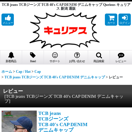
TCB jeans TCBジーンズ TCB 40's CAP DENIM デニムキャップ Qurious キュリア
ス 新潟 通販
メニュー
カート
ログイン
新着商品
Brand
サポート
お問い合わせ
商品検索
レビュー
ホーム
>
Cap / Hat
>
Cap
>
TCB jeans TCBジーンズ TCB 40's CAP DENIM デニムキャップ
>
レビュー
レビュー
[
TCB jeans TCBジーンズ TCB 40's CAP DENIM デニムキャッ
プ
]
TCB jeans
TCBジーンズ
TCB 40's CAP DENIM
デニムキャップ