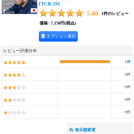
[
TCB-29
]
5.00
1
件のレビュー
価格
:
7,150円
(税込)
オプション選択
レビュー評価分布
1
件
0
件
0
件
0
件
0
件
表示順変更
閉じる