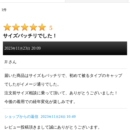
1
件
レビュー検索
:
5
期間
:
サイズバッチリでした！
画像
:
2023
11
23
20:09
年
月
日
星の数
:
JJ
さん
届いた商品はサイズもバッチリで、初めて被るタイプのキャップ
並び順
:
でしたがイメージ通りでした。
絞り込む
注文前サイズ相談に乗って頂いて、ありがとうございました！
今後の着用での経年変化が楽しみです。
ショップからの返信
2023
11
24
10:49
年
月
日
レビュー投稿頂きまして誠にありがとうございます。