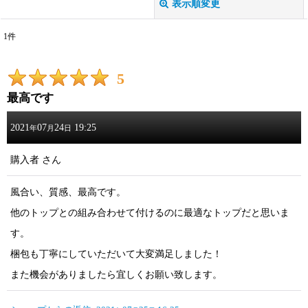
表示順変更
閉じる
1
件
レビュー検索
:
5
期間
:
最高です
画像
:
2021
07
24
19:25
年
月
日
星の数
:
購入者
さん
風合い、質感、最高です。
並び順
:
他のトップとの組み合わせて付けるのに最適なトップだと思いま
絞り込む
す。
梱包も丁寧にしていただいて大変満足しました！
また機会がありましたら宜しくお願い致します。