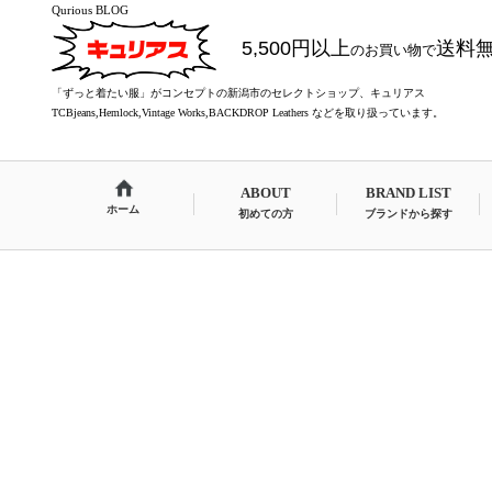
Qurious BLOG
5,500円以上
送料
のお買い物で
「ずっと着たい服」がコンセプトの新潟市のセレクトショップ、キュリアス
TCBjeans,Hemlock,Vintage Works,BACKDROP Leathers などを取り扱っています。
ABOUT
BRAND LIST
ホーム
初めての方
ブランドから探す