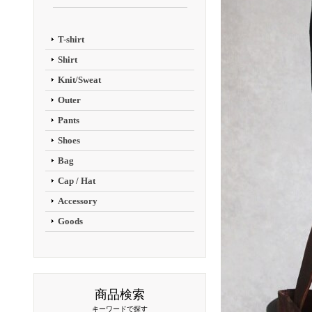
T-shirt
Shirt
Knit/Sweat
Outer
Pants
Shoes
Bag
Cap / Hat
Accessory
Goods
商品検索
キーワードで探す