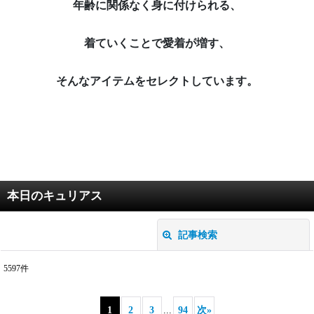
年齢に関係なく身に付けられる、
着ていくことで愛着が増す、
そんなアイテムをセレクトしています。
本日のキュリアス
記事検索
閉じる
5597
件
キーワード
:
1
2
3
...
94
次
»