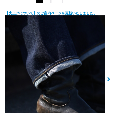
カテゴリ
:
【丈上げについて】のご案内ページを更新いたしました。
絞り込む