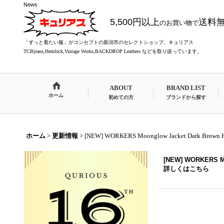
News
5,500円以上
送料
のお買い物で
「ずっと着たい服」がコンセプトの新潟市のセレクトショップ、キュリアス
TCBjeans,Hemlock,Vintage Works,BACKDROP Leathers などを取り扱っています。
ABOUT
BRAND LIST
ホーム
初めての方
ブランドから探す
ホーム
>
更新情報
>
[NEW] WORKERS Moonglow Jacket Dark Brown H
[NEW] WORKERS Mo
詳しくはこちら