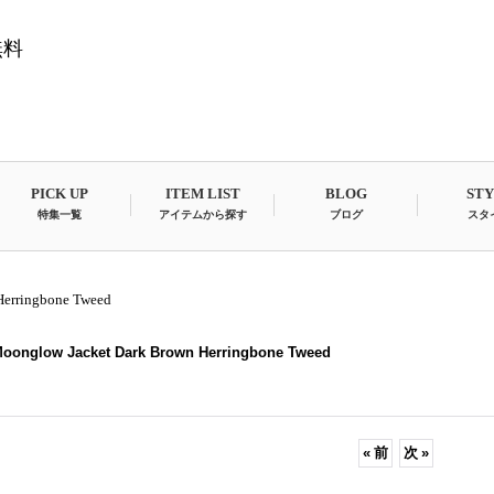
無料
PICK UP
ITEM LIST
BLOG
ST
特集一覧
アイテムから探す
ブログ
スタ
erringbone Tweed
onglow Jacket Dark Brown Herringbone Tweed
«
前
次
»