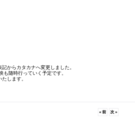
表記からカタカナへ変更しました。
反映も随時行っていく予定です。
いたします。
«
前
次
»