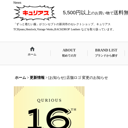
News
5,500円以上
送料
のお買い物で
「ずっと着たい服」がコンセプトの新潟市のセレクトショップ、キュリアス
TCBjeans,Hemlock,Vintage Works,BACKDROP Leathers などを取り扱っています。
ABOUT
BRAND LIST
ホーム
初めての方
ブランドから探す
ホーム
>
更新情報
>
[お知らせ] 店舗ロゴ 変更のお知らせ