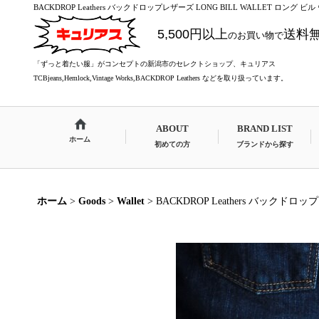
BACKDROP Leathers バックドロップレザーズ LONG BILL WALLET ロング ビ
5,500円以上
送料
のお買い物で
「ずっと着たい服」がコンセプトの新潟市のセレクトショップ、キュリアス
TCBjeans,Hemlock,Vintage Works,BACKDROP Leathers などを取り扱っています。
ABOUT
BRAND LIST
ホーム
初めての方
ブランドから探す
ホーム
>
Goods
>
Wallet
>
BACKDROP Leathers バックドロ