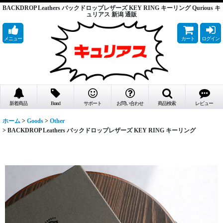
BACKDROP Leathers バックドロップレザーズ KEY RING キーリング Qurious キ
ュリアス 新潟 通販
メニュー
カート
ログイン
新着商品
Brand
サポート
お問い合わせ
商品検索
レビュー
ホーム
>
Goods
>
Other
>
BACKDROP Leathers バックドロップレザーズ KEY RING キーリング