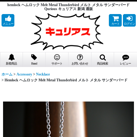
hemlock ヘムロック Melt Metal Thunderbird メルト メタル サンダーバード
Qurious キュリアス 新潟 通販
メニュー
カート
ログイン
新着商品
Brand
サポート
お問い合わせ
商品検索
レビュー
ホーム
>
Accessory
>
Necklace
>
Hemlock ヘムロック Melt Metal Thunderbird メルト メタル サンダーバード